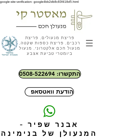
google-site-verification: google4bb2db8c83f418d5.html
פריצת מנעולים, פריצת
רכבים, פריצת כספות שקטה,
מנעול חכם אלקטרוני, מנעול
ביומטרי טביעת אצבע
התקשרו: 0508-522694
הודעת וואטסאפ
אבנר שפיר -
המנעולן של בנימינה