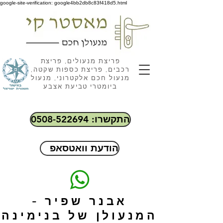
google-site-verification: google4bb2db8c83f418d5.html
פריצת מנעולים, פריצת
רכבים, פריצת כספות שקטה,
מנעול חכם אלקטרוני, מנעול
ביומטרי טביעת אצבע
התקשרו: 0508-522694
הודעת וואטסאפ
אבנר שפיר -
המנעולן של בנימינה