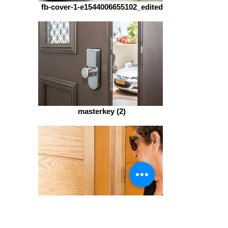
fb-cover-1-e1544006655102_edited
masterkey (2)