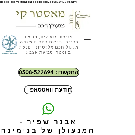
google-site-verification: google4bb2db8c83f418d5.html
פריצת מנעולים, פריצת
רכבים, פריצת כספות שקטה,
מנעול חכם אלקטרוני, מנעול
ביומטרי טביעת אצבע
התקשרו: 0508-522694
הודעת וואטסאפ
אבנר שפיר -
המנעולן של בנימינה