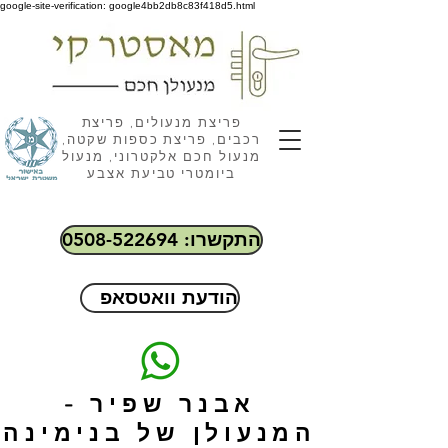
google-site-verification: google4bb2db8c83f418d5.html
פריצת מנעולים, פריצת
רכבים, פריצת כספות שקטה,
מנעול חכם אלקטרוני, מנעול
ביומטרי טביעת אצבע
התקשרו: 0508-522694
הודעת וואטסאפ
אבנר שפיר -
המנעולן של בנימינה