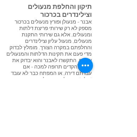
תיקון והחלפת מנעולים
וצילינדרים בכרכור
אבנר - מנעולן ופורץ מנעולים בכרכור
מספק לא רק שירותי פריצת דלתות
ומנעולים, אלא גם שירותי התקנת
מנעולים, מנעול עליון וצילינדרים
והחלפתם במקרה הצורך. מומלץ לבדוק
מדי פעם את תקינות הדלתות והמנעולים
שלכם. התקשרו לאבנר והוא יבדוק את
עדיף להקדים תרופה למכה - אם
עברתם דירה, או המפתח כבר לא עובד
"חלק", כדאי להתקשר לאבנר מאסטר קי
מנעולן חכם ולמנוע עוגמת נפש של
מפתח או מנעול שבור מתי שלא מצפים
לזה, ולהזדקק לשירות של פריצת דלתות
במצב חירום.
אזורי שרות: מנעולן בפרדס חנה -
מנעולן בכרכור - מנעולן בבנימינה -
מנעולן בזכרון יעקב - מנעולן באור