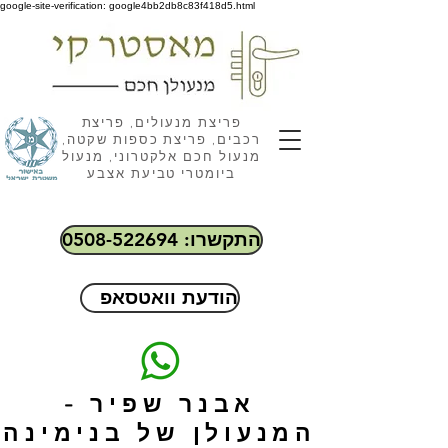
google-site-verification: google4bb2db8c83f418d5.html
פריצת מנעולים, פריצת
רכבים, פריצת כספות שקטה,
מנעול חכם אלקטרוני, מנעול
ביומטרי טביעת אצבע
התקשרו: 0508-522694
הודעת וואטסאפ
אבנר שפיר -
המנעולן של בנימינה