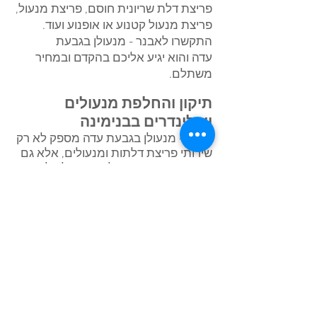
פריצת דלת שריונית חוסם, פריצת מנעול,
פריצת מנעול קטנוע או אופנוע ועוד.
התקשרו לאבנר - מנעולן בגבעת
עדה והוא יגיע אליכם בהקדם ובמחיר
משתלם.
תיקון והחלפת מנעולים
וצילינדרים בבנימינה
אבנר - מנעולן ב
גבעת עדה
מספק לא רק
שירותי פריצת דלתות ומנעולים, אלא גם
שירותי התקנת מנעולים, מנעול עליון
וצילינדרים והחלפתם במקרה הצורך.
מומלץ לבדוק מדי פעם את תקינות
הדלתות והמנעולים שלכם.
התקשרו לאבנר, מנעולן ב
גבעת עדה
והוא יבדוק לכם את הדלת בשמחה.
עדיף להקדים תרופה למכה - אם
עברתם דירה, או המפתח כבר לא עובד
"חלק", כדאי להתקשר לאבנר מנעולן
ב
גבעת עדה
ולמנוע עוגמת נפש של